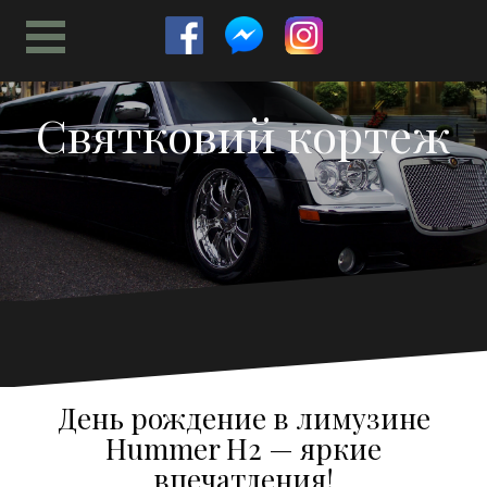
Перейти
к
содержимому
Святковий кортеж
День рождение в лимузине
Hummer H2 — яркие
впечатления!