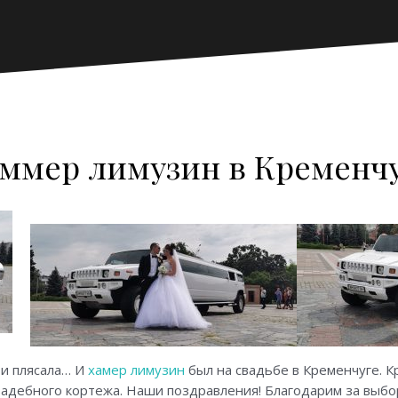
ммер лимузин в Кременч
а и плясала… И
хамер лимузин
был на свадьбе в Кременчуге. К
вадебного кортежа. Наши поздравления! Благодарим за выб