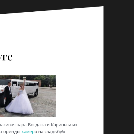
уге
расивая пара Богдана и Карины и их
ор оренды
хамер
а на свадьбу!»