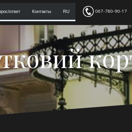
067-780-90-17
рос/ответ
Контакты
RU
тковий ко