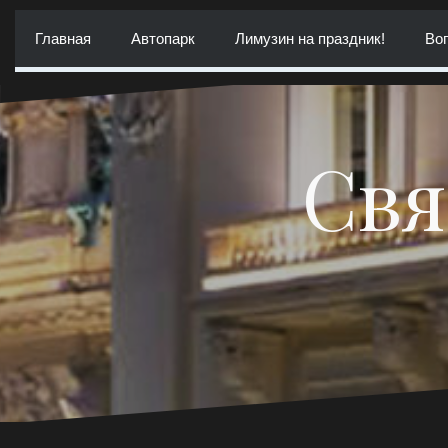
Перейти
к
Главная
Автопарк
Лимузин на праздник!
Воп
содержимому
Свя