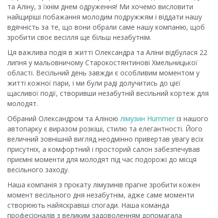
та Аліну, з їхнім днем одруження! Ми хочемо висловити
найщиріші побажання молодим подружжям і віддати нашу
вдячність за те, що вони обрали саме нашу компанію, щоб
зробити своє весілля ще більш незабутнім.
Ця важлива подія в житті Олександра та Аліни відбулася 22
липня у мальовничому Старокостянтинові Хмельницької
області. Весільний день завжди є особливим моментом у
житті кожної пари, і ми були раді долучитись до цієї
щасливої події, створивши незабутній весільний кортеж для
молодят.
Обраний Олександром та Аліною
лімузин Hummer
із нашого
автопарку є виразом розкіші, стилю та елегантності. Його
величний зовнішній вигляд неодмінно привертав увагу всіх
присутніх, а комфортний і просторий салон забезпечував
приємні моменти для молодят під час подорожі до місця
весільного заходу.
Наша компанія з прокату лімузинів прагне зробити кожен
момент весільного дня незабутнім, адже саме моменти
створюють найяскравіші спогади. Наша команда
професіоналів з великим задоволенням допомагала