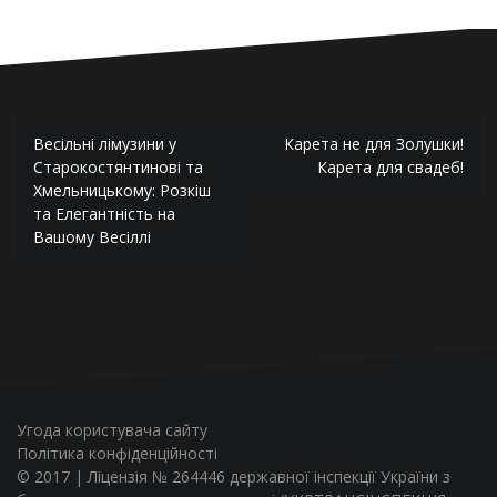
Навигация
Весільні лімузини у
Карета не для Золушки!
по
Старокостянтинові та
Карета для свадеб!
Хмельницькому: Розкіш
записям
та Елегантність на
Вашому Весіллі
Угода користувача сайту
Політика конфіденційності
© 2017 | Ліцензія № 264446 державної інспекції України з