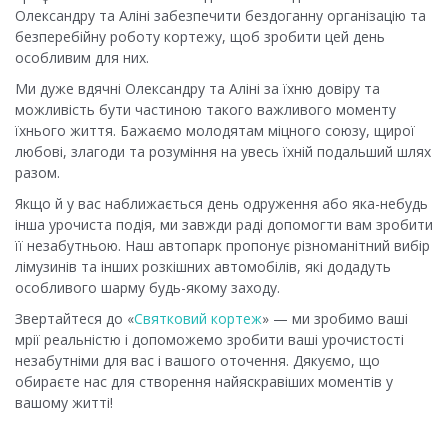
Олександру та Аліні забезпечити бездоганну організацію та
безперебійну роботу кортежу, щоб зробити цей день
особливим для них.
Ми дуже вдячні Олександру та Аліні за їхню довіру та
можливість бути частиною такого важливого моменту
їхнього життя. Бажаємо молодятам міцного союзу, щирої
любові, злагоди та розуміння на увесь їхній подальший шлях
разом.
Якщо й у вас наближається день одруження або яка-небудь
інша урочиста подія, ми завжди раді допомогти вам зробити
її незабутньою. Наш автопарк пропонує різноманітний вибір
лімузинів та інших розкішних автомобілів, які додадуть
особливого шарму будь-якому заходу.
Звертайтеся до «
Святковий кортеж
» — ми зробимо ваші
мрії реальністю і допоможемо зробити ваші урочистості
незабутніми для вас і вашого оточення. Дякуємо, що
обираєте нас для створення найяскравіших моментів у
вашому житті!