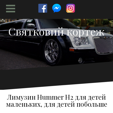
Перейти
к
содержимому
Святковий кортеж
Лимузин Hummer H2 для детей
маленьких, для детей побольше