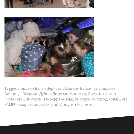
Tagged
Лимузин Белая Церковь
,
Лимузин Бердичев
,
Лимузин
Винница
,
Лимузин Дубно
,
Лимузин Житомир
,
Лимузин Ивано-
Франковск
,
лимузин івано-франківськ
,
Лимузин Ужгород
,
ЛИМУЗИН
ХАМЕР
,
лимузин хмельницкий
,
Лимузин Чернигов