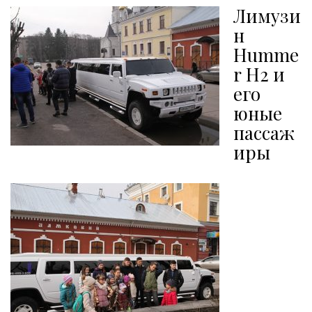
Лимузи
н
Humme
r
H2 и
его
юные
пассаж
иры