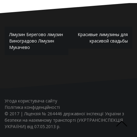
Навигация
Лімузин Берегово лімузин
Красивые лимузины для
по
Виноградово Лімузин
красивой свадьбы
Мукачево
записям
Угода користувача сайту
Політика конфіденційності
© 2017 | Ліцензія № 264446 державної інспекції України з
безпеки на наземному транспорті (УКРТРАНСІНСПЕКЦІЯ
УКРАІЇНИ) від 07.05.2013 р.