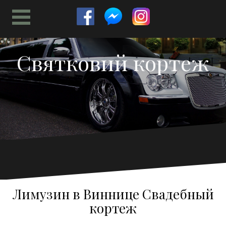
Перейти
к
содержимому
Святковий кортеж
Лимузин в Виннице Свадебный
кортеж