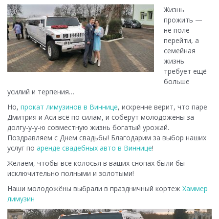
Жизнь
прожить —
не поле
перейти, а
семейная
жизнь
требует ещё
больше
усилий и терпения…
Но,
прокат лимузинов в Виннице
, искренне верит, что паре
Дмитрия и Аси всё по силам, и соберут молодожены за
долгу-у-у-ю совместную жизнь богатый урожай.
Поздравляем с Днем свадьбы! Благодарим за выбор наших
услуг по
аренде свадебных авто в Виннице
!
Желаем, чтобы все колосья в ваших снопах были бы
исключительно полными и золотыми!
Наши молодожёны выбрали в праздничный кортеж
Хаммер
лимузин
Видеоплеер