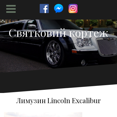
Перейти
к
содержимому
Святковий кортеж
Лимузин Lincoln Excalibur