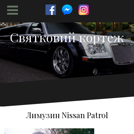
Перейти
к
содержимому
Святковий кортеж
Лимузин Nissan Patrol