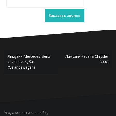
Навигация
Лимузин Mercedes-Benz
Лимузин-карета Chrysler
по
G-класса Кубик
300C
(Geländewagen)
записям
Угода користувача сайту