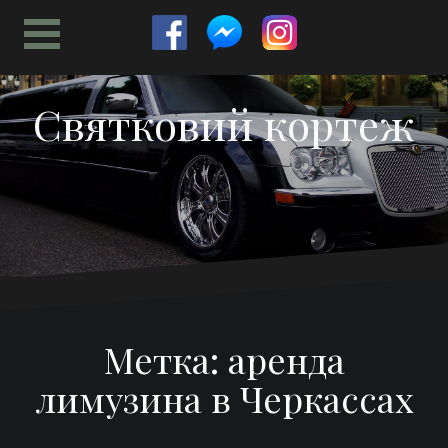
Перейти
к
содержимому
Святковий кортеж
Метка:
аренда
лимузина в Черкассах