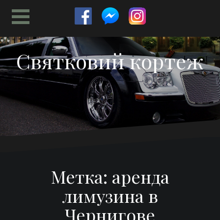
Перейти
к
содержимому
Святковий кортеж
Метка:
аренда
лимузина в
Чернигове