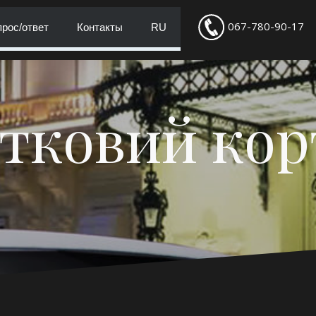
067-780-90-17
рос/ответ
Контакты
RU
тковий ко