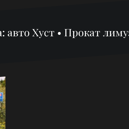
а:
авто Хуст • Прокат лим