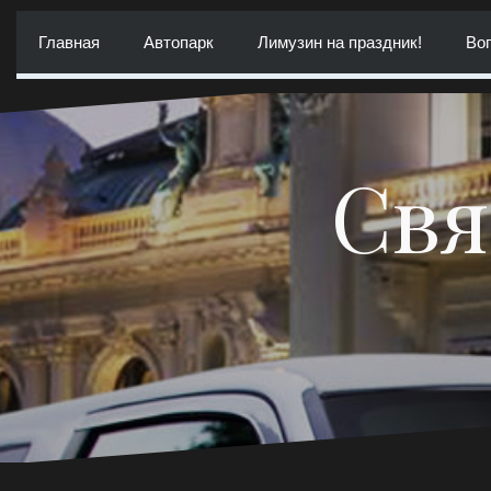
Перейти
к
Главная
Автопарк
Лимузин на праздник!
Воп
содержимому
Свя