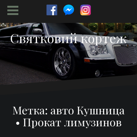
Перейти
к
содержимому
Святковий кортеж
Метка:
авто Кушница
• Прокат лимузинов