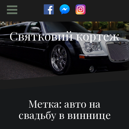
Перейти
к
содержимому
Святковий кортеж
Метка:
авто на
свадьбу в виннице