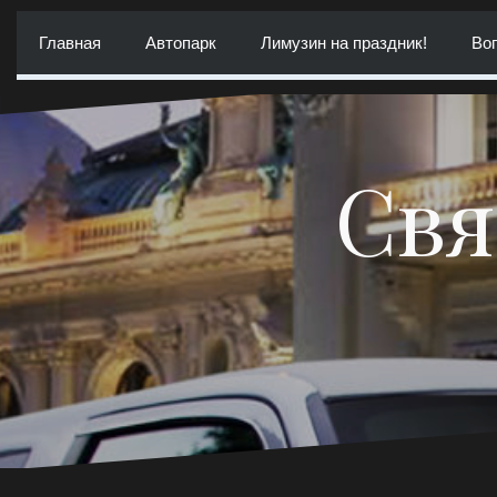
Перейти
к
Главная
Автопарк
Лимузин на праздник!
Воп
содержимому
Свя