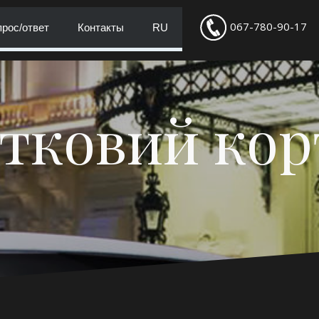
067-780-90-17
рос/ответ
Контакты
RU
тковий ко