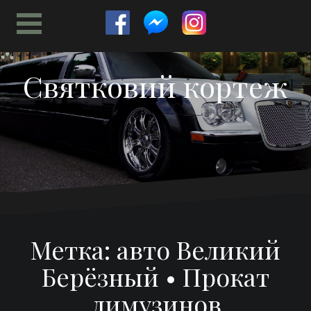
Перейти
к
содержимому
Святковий кортеж
Метка:
авто Великий
Берёзный • Прокат
лимузинов