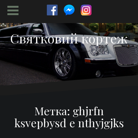
Перейти
к
содержимому
Святковий кортеж
Метка:
ghjrfn
ksvepbysd e nthyjgjks