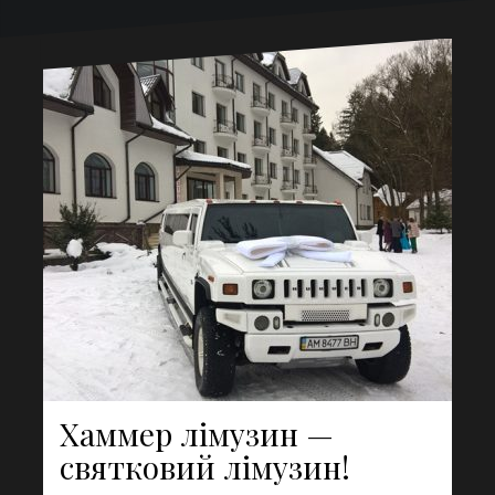
Хаммер лімузин —
святковий лімузин!