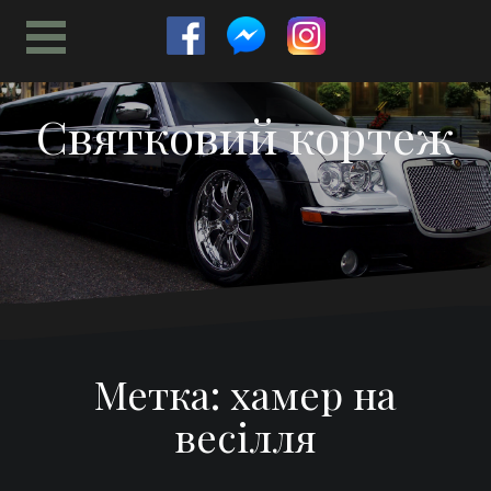
Перейти
к
содержимому
Святковий кортеж
Метка:
хамер на
весілля