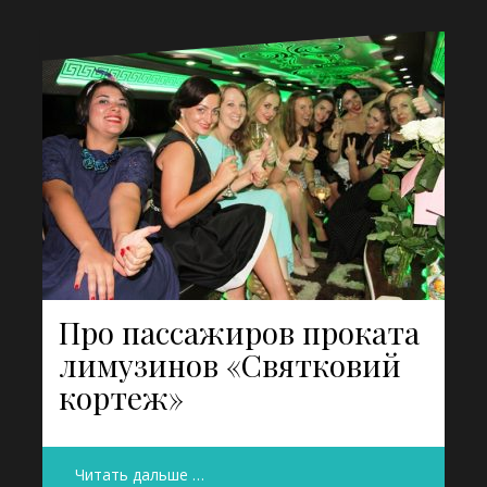
Про пассажиров проката
лимузинов «Святковий
кортеж»
Читать дальше …