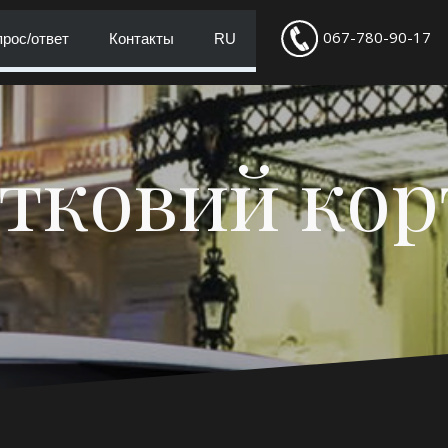
067-780-90-17
рос/ответ
Контакты
RU
тковий ко