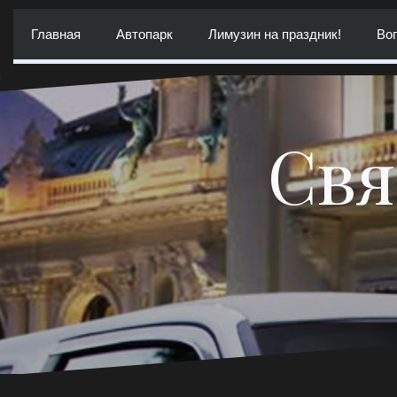
Перейти
к
Главная
Автопарк
Лимузин на праздник!
Воп
содержимому
Свя