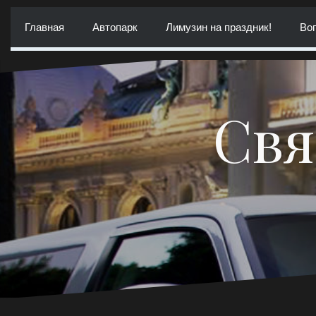
Перейти
к
Главная
Автопарк
Лимузин на праздник!
Воп
содержимому
Свя