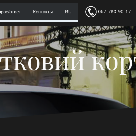
067-780-90-17
рос/ответ
Контакты
RU
тковий ко