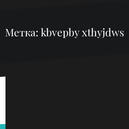
Метка:
kbvepby xthyjdws