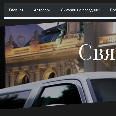
Перейти
к
Главная
Автопарк
Лимузин на праздник!
Воп
содержимому
Свя