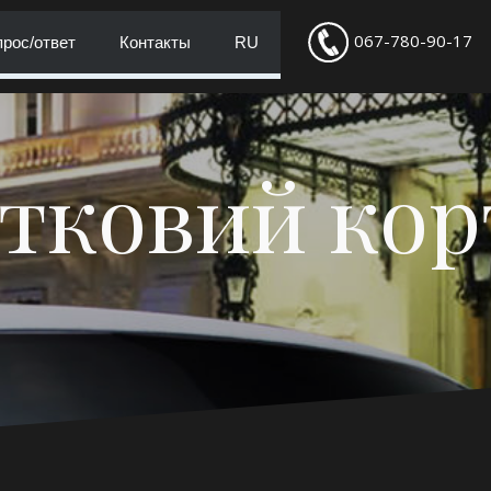
067-780-90-17
рос/ответ
Контакты
RU
тковий ко