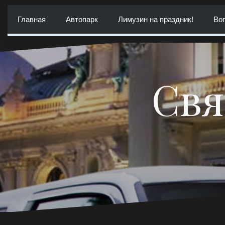
Перейти
к
Главная
Автопарк
Лимузин на праздник!
Воп
содержимому
Свя