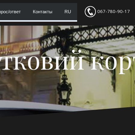
067-780-90-17
рос/ответ
Контакты
RU
тковий ко