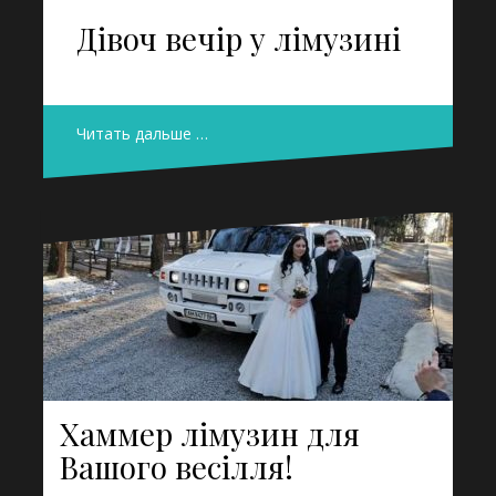
Дівоч вечір у лімузині
Читать дальше …
Хаммер лімузин для
Вашого весілля!