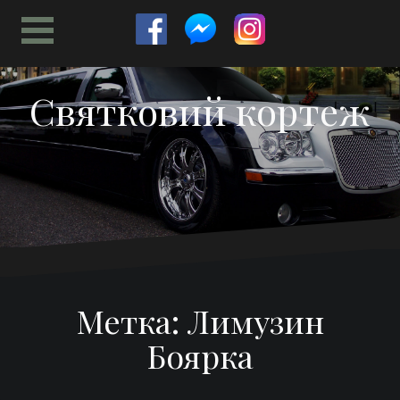
Перейти
к
содержимому
Святковий кортеж
Метка:
Лимузин
Боярка