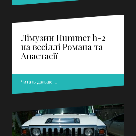
Лімузин Hummer h-2
на весіллі Романа та
Анастасії
Читать дальше …