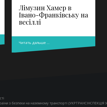
Лімузин Хамер в
Івано-Франківську на
весіллі
Читать дальше …
сті
країни з безпеки на наземному транспорті (УКРТРАНСІНСПЕКЦІЯ УК