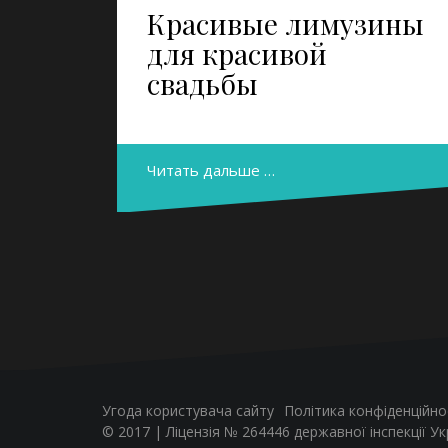
Красивые лимузины
для красивой
свадьбы
Читать дальше …
Угода користувача сайту
Політика конфіденційно
© 2017 | Ліцензія № 264446 державної інспекції У