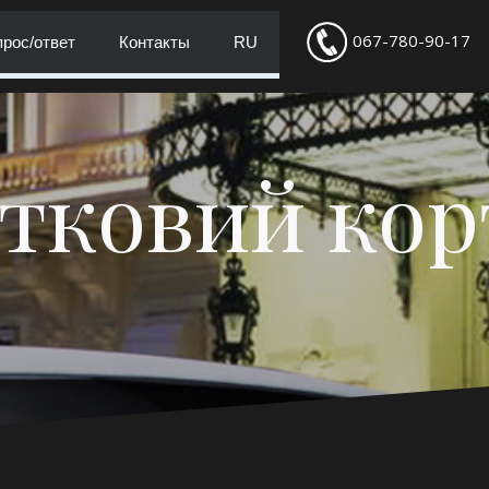
067-780-90-17
рос/ответ
Контакты
RU
тковий ко