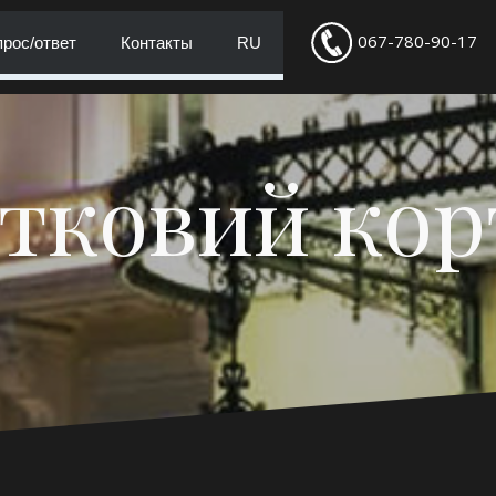
067-780-90-17
рос/ответ
Контакты
RU
тковий ко