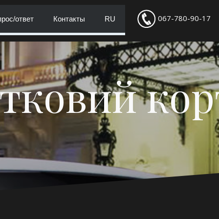
067-780-90-17
рос/ответ
Контакты
RU
тковий ко