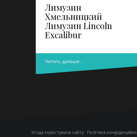
Лимузин
Хмельницкий
Лимузин Lincoln
Excalibur
Читать дальше …
Угода користувача сайту
Політика конфіденційно