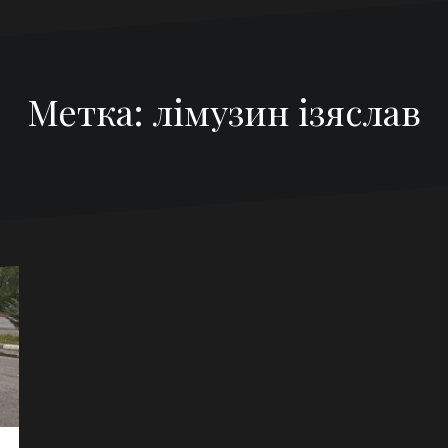
Метка:
лімузин ізяслав