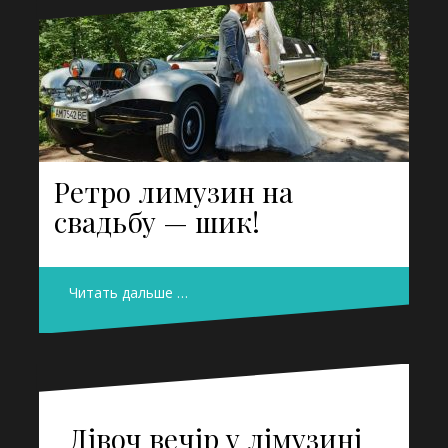
Ретро лимузин на
свадьбу — шик!
Читать дальше …
Дівоч вечір у лімузині