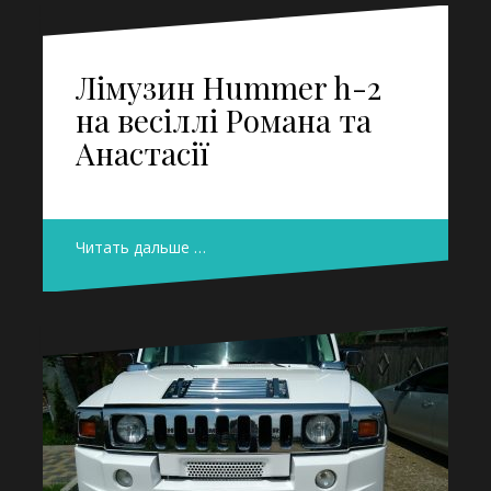
Лімузин Hummer h-2
на весіллі Романа та
Анастасії
Читать дальше …