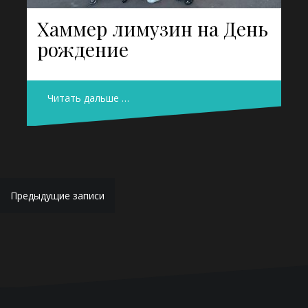
Хаммер лимузин на День
рождение
Читать дальше …
Навигация
Предыдущие записи
по
записям