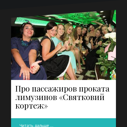
Про пассажиров проката
лимузинов «Святковий
кортеж»
Читать дальше …