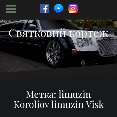
Перейти
к
содержимому
Святковий кортеж
Метка:
limuzin
Koroljov limuzin Visk