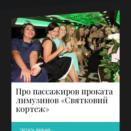
Про пассажиров проката
лимузинов «Святковий
кортеж»
Читать дальше …