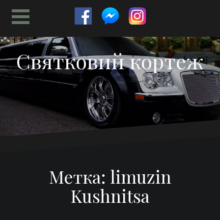
Перейти
к
содержимому
Святковий кортеж
Метка:
limuzin
Kushnitsa