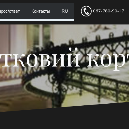
067-780-90-17
рос/ответ
Контакты
RU
тковий ко