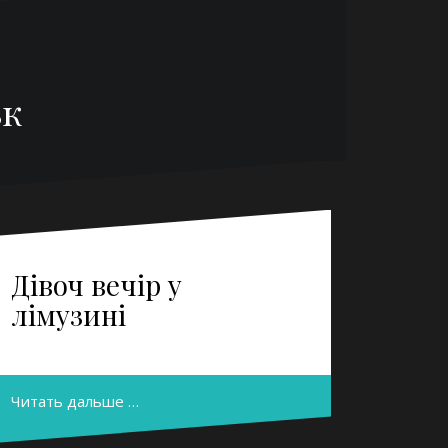
ьк
Дівоч вечір у
лімузині
Читать дальше …