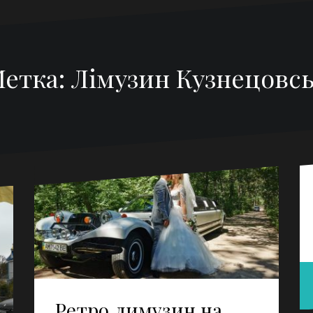
етка:
Лімузин Кузнецовс
Ретро лимузин на