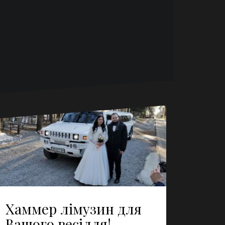
о
Хаммер лімузин для
Вашого весілля!