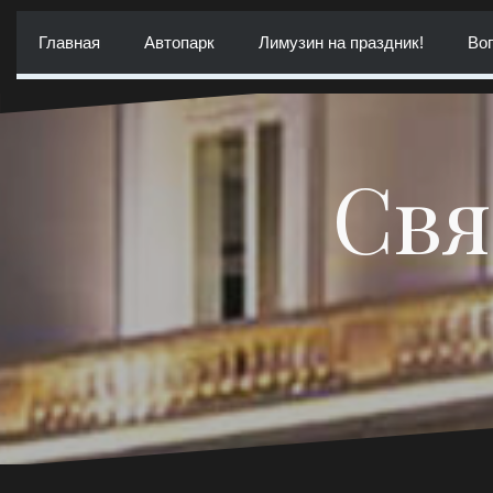
Перейти
к
Главная
Автопарк
Лимузин на праздник!
Воп
содержимому
Свя