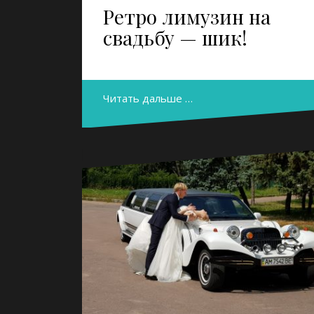
Ретро лимузин на
свадьбу — шик!
Читать дальше …