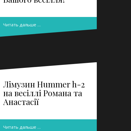
Читать дальше …
Лімузин Hummer h-2
на весіллі Романа та
Анастасії
Читать дальше …