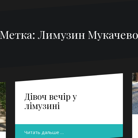
Метка:
Лимузин Мукачев
Дівоч вечір у
лімузині
Читать дальше …