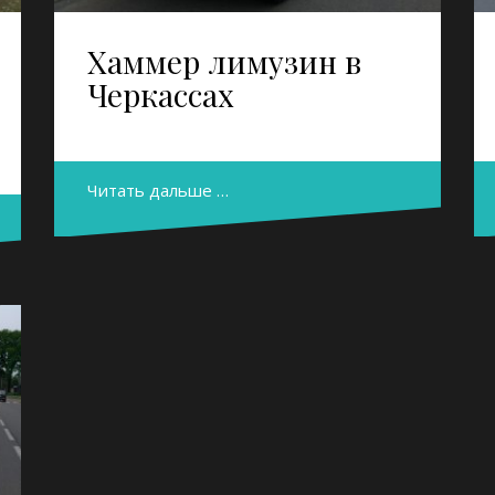
Хаммер лимузин в
Черкассах
Читать дальше …