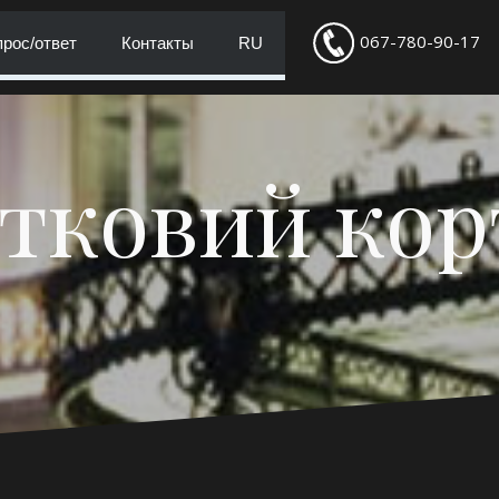
067-780-90-17
рос/ответ
Контакты
RU
тковий ко