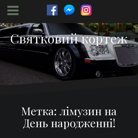
Перейти
к
содержимому
Святковий кортеж
Метка:
лімузин на
День народженні!