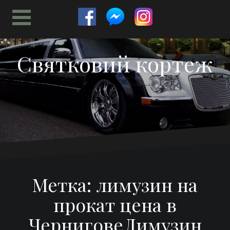
Перейти
к
содержимому
Святковий кортеж
Метка:
лимузин на
прокат цена в
ЧерниговеЛимузин