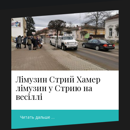
Лімузин Стрий Хамер
лімузин у Стрию на
весіллі
Читать дальше …