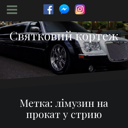
Перейти
к
содержимому
Святковий кортеж
Метка:
лімузин на
прокат у стрию