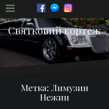
Перейти
к
содержимому
Святковий кортеж
Метка:
Лимузин
Нежин