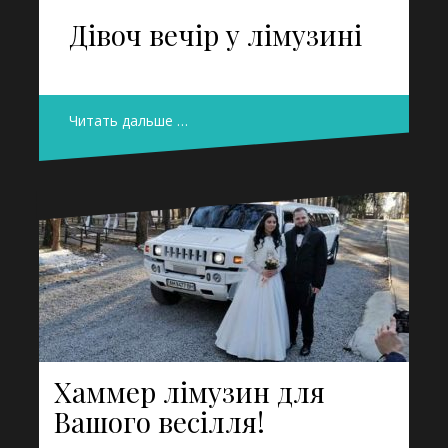
Дівоч вечір у лімузині
Читать дальше …
Хаммер лімузин для
Вашого весілля!