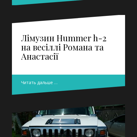
Лімузин Hummer h-2
на весіллі Романа та
Анастасії
Читать дальше …