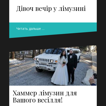
Дівоч вечір у лімузині
Читать дальше …
Хаммер лімузин для
Вашого весілля!