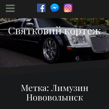
Перейти
к
содержимому
Святковий кортеж
Метка:
Лимузин
Нововолынск