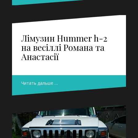
Лімузин Hummer h-2
на весіллі Романа та
Анастасії
Читать дальше …