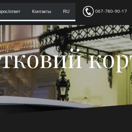
067-780-90-17
рос/ответ
Контакты
RU
тковий ко