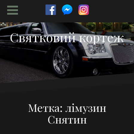
Перейти
к
содержимому
Святковий кортеж
Метка:
лімузин
Снятин