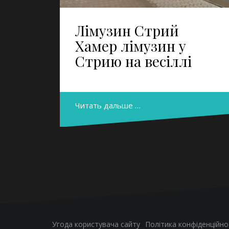
Лімузин Стрий
Хамер лімузин у
Стрию на весіллі
Читать дальше …
Угода користувача сайту
Політика конфіденційно