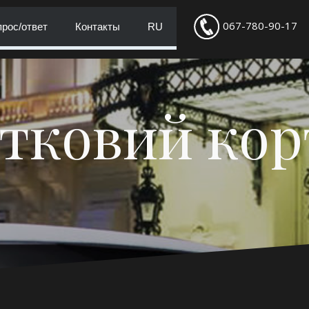
067-780-90-17
рос/ответ
Контакты
RU
тковий ко