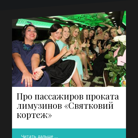
Про пассажиров проката
лимузинов «Святковий
кортеж»
Читать дальше …