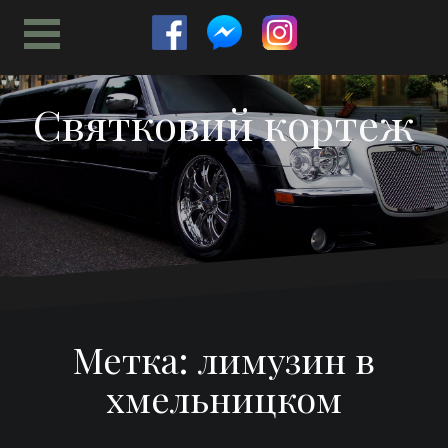
Перейти
к
содержимому
Святковий кортеж
Метка:
лимузин в
хмельницком