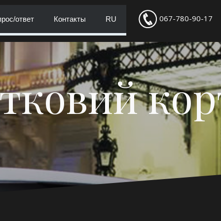
067-780-90-17
рос/ответ
Контакты
RU
тковий ко