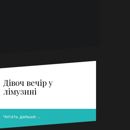
Дівоч вечір у
лімузині
Читать дальше …