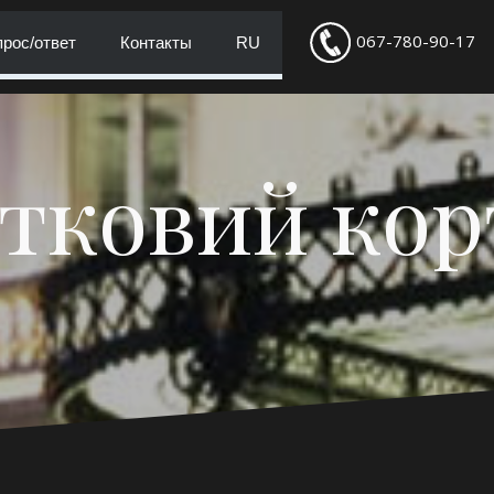
067-780-90-17
рос/ответ
Контакты
RU
тковий ко