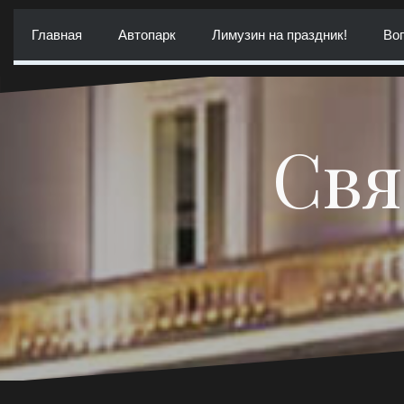
Перейти
к
Главная
Автопарк
Лимузин на праздник!
Воп
содержимому
Свя