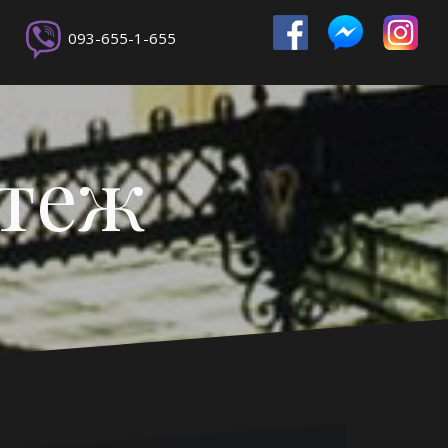
093-655-1-655
ртеж