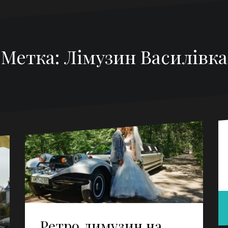
Метка:
Лімузин Василівка
Ретро лимузин на