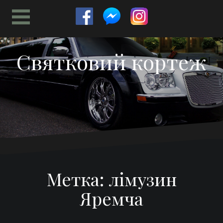
Перейти
к
содержимому
Святковий кортеж
Метка:
лімузин
Яремча