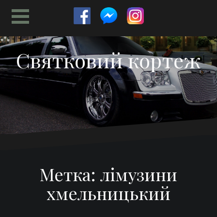
Перейти
к
содержимому
Святковий кортеж
Метка:
лімузини
хмельницький