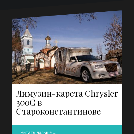
Лимузин-карета Chrysler
300C в
Староконстантинове
Читать дальше …