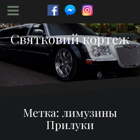
Перейти
к
содержимому
Святковий кортеж
Метка:
лимузины
Прилуки