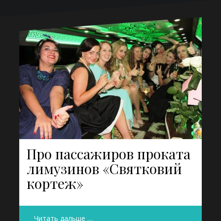
Про пассажиров проката
лимузинов «Святковий
кортеж»
Читать дальше …