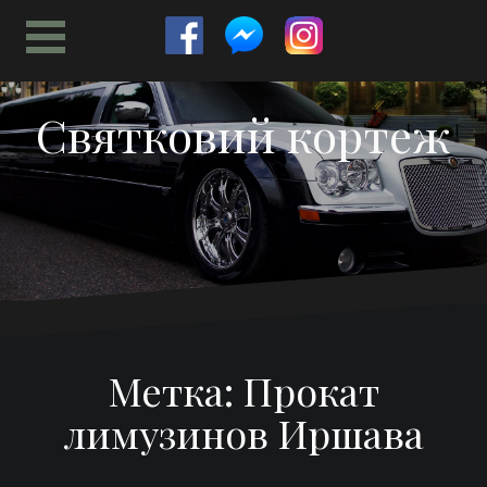
Перейти
к
содержимому
Святковий кортеж
Метка:
Прокат
лимузинов Иршава