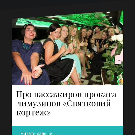
Про пассажиров проката
лимузинов «Святковий
кортеж»
Читать дальше …