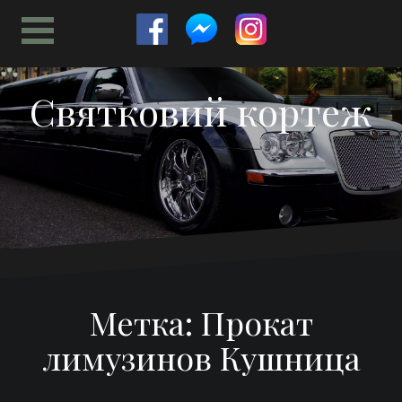
Перейти
к
содержимому
Святковий кортеж
Метка:
Прокат
лимузинов Кушница