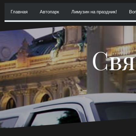
Перейти
к
Главная
Автопарк
Лимузин на праздник!
Воп
содержимому
Свя