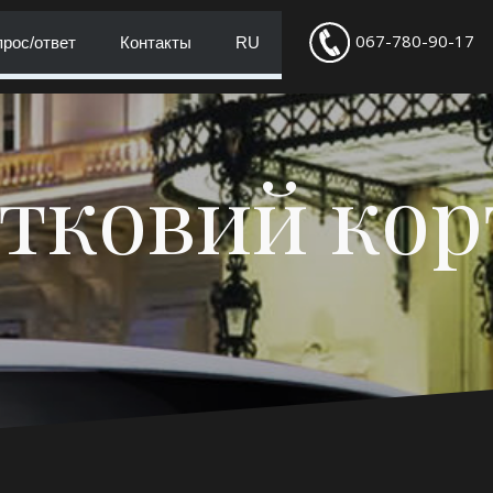
067-780-90-17
рос/ответ
Контакты
RU
тковий ко