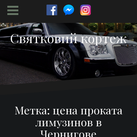
Перейти
к
содержимому
Святковий кортеж
Метка:
цена проката
лимузинов в
Чернигове