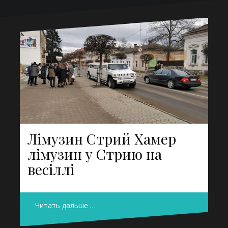
Лімузин Стрий Хамер
лімузин у Стрию на
весіллі
Читать дальше …