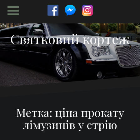
Перейти
к
содержимому
Святковий кортеж
Метка:
ціна прокату
лімузинів у стрію